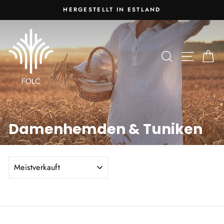
Zum
HERGESTELLT IN ESTLAND
Inhalt
Diashow
springen
anhalten
SUCHEN
SEIT
W
Damenhemden & Tuniken
SORTIEREN